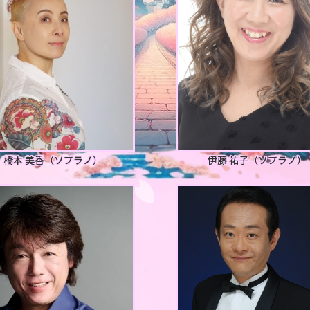
橋本 美香
（ソプラノ）
伊藤 祐子
（ソプラノ）