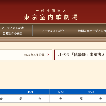
一般社団法人
東京室内歌劇場
アーティスト派遣
アーティスト紹介
秋期入会オーディシ
公演制作の請負
2027年2月 公演
オペラ「陰陽師」出演者オ
4/21
4/22
4/23
夜
昼
夜
夜
昼
夜