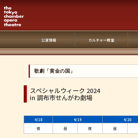
公演情報
カルチャー教室
歌劇「黄金の国」
スペシャルウィーク 2024
in 調布市せんがわ劇場
4/18
4/19
4/20
夜
昼
夜
昼