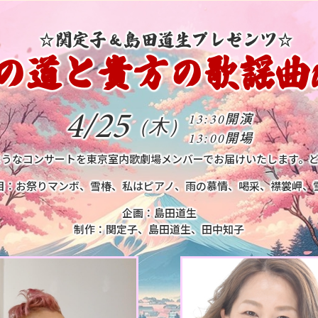
☆関定子＆島田道生プレゼンツ☆
の道と貴方の歌謡曲Vo
開演
4/25
13:30
（木）
開場
13:00
ようなコンサートを東京室内歌劇場メンバーでお届けいたします。
目：お祭りマンボ、雪椿、私はピアノ、雨の慕情、喝采、襟裳岬、
企画：島田道生
制作：関定子、島田道生、田中知子