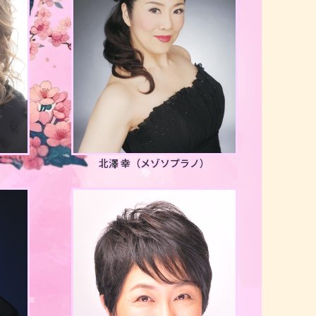
北澤 幸
（メゾソプラノ）