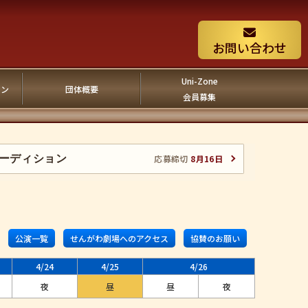
お問い合わせ
Uni-Zone
ョン
団体概要
会員募集
ーディション
応募締切
8月16日
公演一覧
せんがわ劇場へのアクセス
協賛のお願い
4/24
4/25
4/26
夜
昼
昼
夜