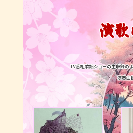
演歌
TV番組歌謡ショーの生収録の
演奏曲