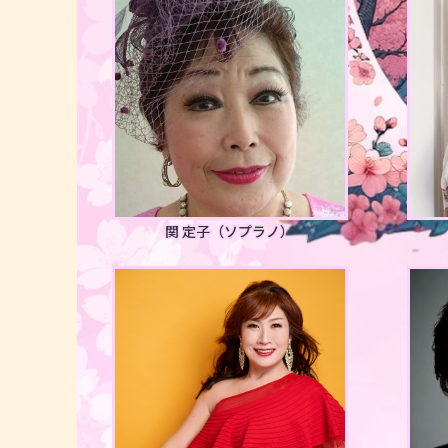
関 定子
（ソプラノ）