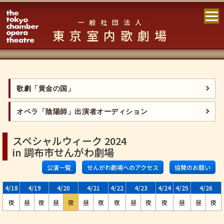
一般社団法人
東京室内歌劇場
歌劇「黄金の国」
オペラ「陰陽師」出演者オーディション
スペシャルウィーク 2024
in 調布市せんがわ劇場
公演一覧
せんがわ劇場へのアクセス
協賛のお願い
4/18
4/19
4/20
4/21
4/22
4/23
4/24
4/25
4/26
夜
昼
夜
昼
夜
昼
夜
夜
昼
夜
夜
昼
昼
夜