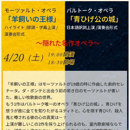
モーツァルト・オペラ
バルトーク・オペラ
「羊飼いの王様」
「青ひげ公の城」
ハイライト /
原語・字幕上演 /
日本語訳詞上演 /
演奏会形式
演奏会形式
～隠れた名作オペラ～
開演
19:00
4/20
（土）
開場
18:30
「羊飼いの王様」はモーツァルトが19歳の時に作曲した劇的セレ
ナータ。ダ・ポンテと出会う前の若き日のモーツァルトが書い
た、美しい牧歌劇の世界。
もう1作はバルトーク唯一のオペラ「青ひげ公の城」。青ひげを
想うが故に全てを知りたがるユディトと、心を隠す青ひげ。殺人
鬼と噂される彼の心の真実は－？
上演が難しいこの2作を採り上げられるのも、室内歌劇場ならで