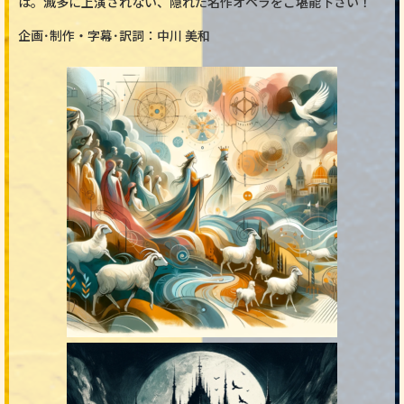
は。滅多に上演されない、隠れた名作オペラをご堪能下さい！
企画･制作・字幕･訳詞：中川 美和