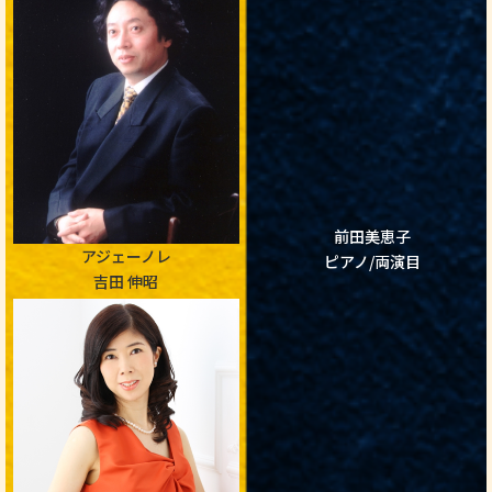
前田美恵子
アジェーノレ
ピアノ/両演目
吉田 伸昭