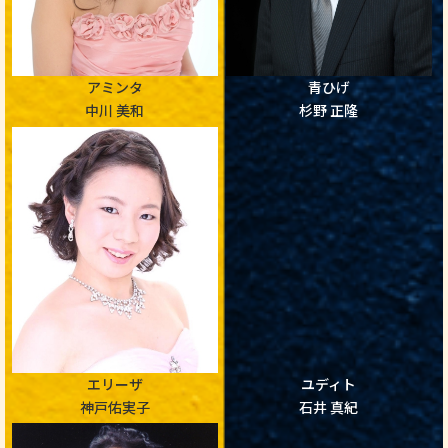
アミンタ
青ひげ
中川 美和
杉野 正隆
エリーザ
ユディト
神戸佑実子
石井 真紀