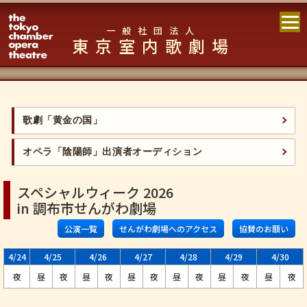
一般社団法人
東京室内歌劇場
歌劇「黄金の国」
オペラ「陰陽師」出演者オーディション
スペシャルウィーク 2026
in 調布市せんがわ劇場
公演一覧
せんがわ劇場へのアクセス
協賛のお願い
4/24
4/25
4/26
4/27
4/28
4/29
4/30
夜
昼
夜
昼
夜
昼
夜
昼
夜
昼
夜
昼
夜