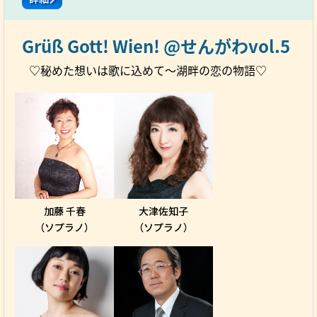
Grüß Gott! Wien! @せんがわvol.5
♡秘めた想いは歌に込めて～湖畔の恋の物語♡
加藤 千春
大津佐知子
（ソプラノ）
（ソプラノ）