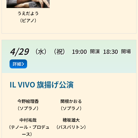
うえだよう
（ピアノ）
4/29
（水）
（祝）
19:00
18:30
開演
開場
詳細
IL VIVO 旗揚げ公演
今野絵理香
関根かおる
（ソプラノ）
（ソプラノ）
中村祐哉
穂坂雄大
（テノール・プロデュ
（バスバリトン）
ース）