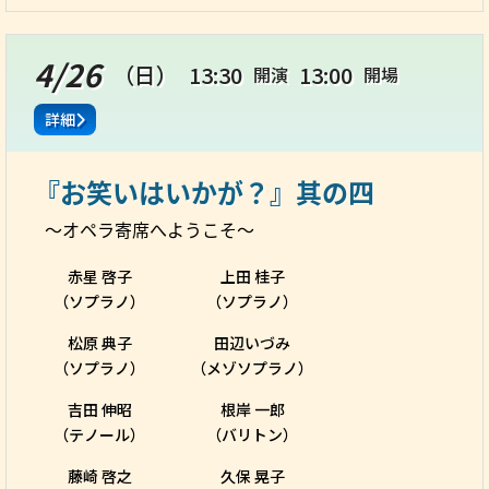
4/26
（日）
13:30
13:00
開演
開場
詳細
『お笑いはいかが？』其の四
～オペラ寄席へようこそ～
赤星 啓子
上田 桂子
（ソプラノ）
（ソプラノ）
松原 典子
田辺いづみ
（ソプラノ）
（メゾソプラノ）
吉田 伸昭
根岸 一郎
（テノール）
（バリトン）
藤崎 啓之
久保 晃子