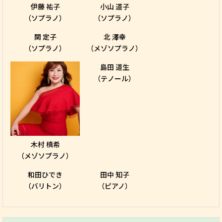
伊藤 祐子
小山 道子
（ソプラノ）
（ソプラノ）
関 定子
北 澤幸
（ソプラノ）
（メゾソプラノ）
島田 道生
（テノール）
木村 槙希
（メゾソプラノ）
和田ひでき
田中 知子
（バリトン）
（ピアノ）