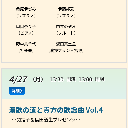
桑原伊づみ
伊藤邦恵
（ソプラノ）
（ソプラノ）
山口奈々子
門井のぞみ
（ピアノ）
（フルート）
野中美千代
鷲田実土里
（打楽器）
（演技プラン・指導）
4/27
（月）
13:30
13:00
開演
開場
詳細
演歌の道と貴方の歌謡曲 Vol.4
☆関定子＆島田道生プレゼンツ☆