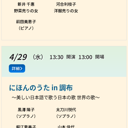
新井 千惠
河合利枝子
野菜売りの女
洋服売りの女
前田美恵子
（ピアノ）
4/29
（水）
13:30
13:00
開演
開場
詳細
にほんのうた in 調布
～美しい日本語で歌う日本の歌 世界の歌～
黒澤 陽子
太刀川悦代
（ソプラノ）
（ソプラノ）
堀江恵美子
山本 佳代