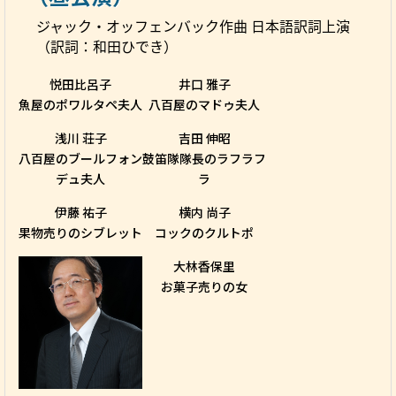
ジャック・オッフェンバック作曲 日本語訳詞上演
（訳詞：和田ひでき）
悦田比呂子
井口 雅子
魚屋のポワルタペ夫人
八百屋のマドゥ夫人
浅川 荘子
吉田 伸昭
八百屋のブールフォン
鼓笛隊隊長のラフラフ
デュ夫人
ラ
伊藤 祐子
横内 尚子
果物売りのシブレット
コックのクルトポ
大林香保里
お菓子売りの女