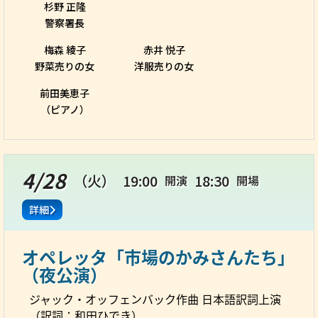
杉野 正隆
警察署長
梅森 綾子
赤井 悦子
野菜売りの女
洋服売りの女
前田美恵子
（ピアノ）
4/28
（火）
19:00
18:30
開演
開場
詳細
オペレッタ「市場のかみさんたち」
（夜公演）
ジャック・オッフェンバック作曲 日本語訳詞上演
（訳詞：和田ひでき）