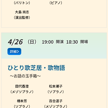
（バリトン）
（ピアノ）
大島 尚志
（演出監修）
4/26
（日）
19:00
18:30
開演
開場
詳細
ひとり歌芝居・歌物語
～お話の玉手箱～
田代香澄
松本潮子
（メゾソプラノ）
（ソプラノ）
橋本芳
百合道子
（ソプラノ）
（メゾソプラノ）