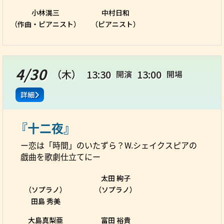
小林滉三
中村日和
（作曲・ピアニスト）
（ピアニスト）
4/30
（木）
13:30
13:00
開演
開場
詳細
『十二夜』
ー恋は「時間」のいたずら？W.シェイクスピアの
戯曲を歌劇仕立てにー
太田 絢子
（ソプラノ）
（ソプラノ）
田島 秀美
大島真梨亜
富田 裕貴