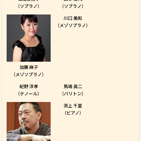
（ソプラノ）
（ソプラノ）
川口 美和
（メゾソプラノ）
加藤 麻子
（メゾソプラノ）
紀野 洋孝
馬場 眞二
（テノール）
（バリトン）
渕上 千里
（ピアノ）