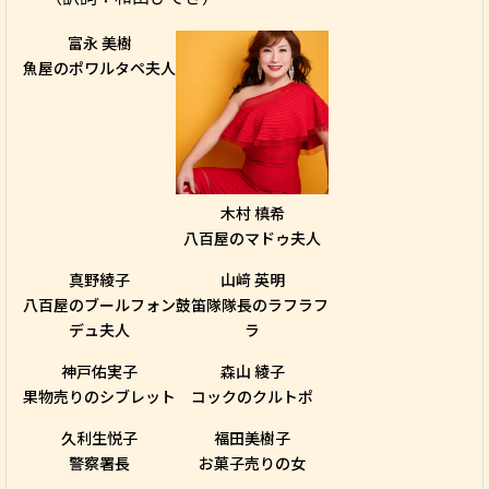
富永 美樹
魚屋のポワルタペ夫人
木村 槙希
八百屋のマドゥ夫人
真野綾子
山﨑 英明
八百屋のブールフォン
鼓笛隊隊長のラフラフ
デュ夫人
ラ
神戸佑実子
森山 綾子
果物売りのシブレット
コックのクルトポ
久利生悦子
福田美樹子
警察署長
お菓子売りの女