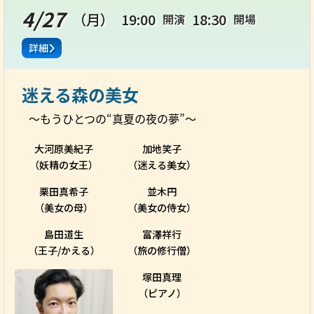
4/27
（月）
19:00
18:30
開演
開場
詳細
迷える森の美女
～もうひとつの“真夏の夜の夢”～
大河原美紀子
加地笑子
（妖精の女王）
（迷える美女）
栗田真希子
並木円
（美女の母）
（美女の侍女）
島田道生
富澤祥行
（王子/かえる）
（旅の修行僧）
塚田真理
（ピアノ）