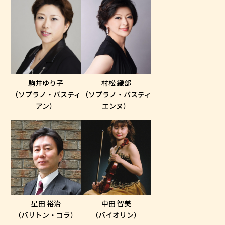
駒井ゆり子
村松 織部
（ソプラノ・バスティ
（ソプラノ・バスティ
アン）
エンヌ）
星田 裕治
中田 智美
（バリトン・コラ）
（バイオリン）