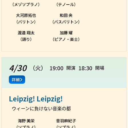
（メゾソプラノ）
（テノール）
大河原拓也
和田 央
（バリトン）
（バスバリトン）
渡邉 翔太
加藤 耀
（語り）
（ピアノ・楽士）
4/30
（火）
19:00
18:30
開演
開場
詳細
Leipzig! Leipzig!
ウィーンに負けない音楽の都
海野 美栄
音羽麻紀子
（ソプラノ）
（ソプラノ）