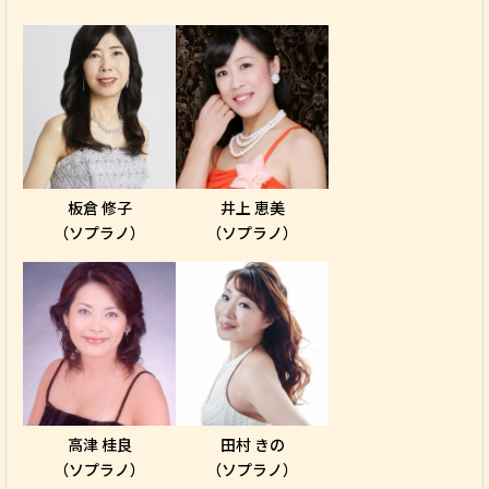
板倉 修子
井上 恵美
（ソプラノ）
（ソプラノ）
高津 桂良
田村 きの
（ソプラノ）
（ソプラノ）