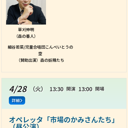
草刈伸明
（森の番人）
細谷若菜/児童合唱団こんぺいとうの
空
（賛助出演）森の妖精たち
4/28
（火）
13:30
13:00
開演
開場
詳細
オペレッタ「市場のかみさんたち」
（昼公演）