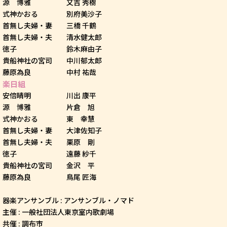
源 博雅 又吉 秀樹
式神かおる 別府美沙子
首無し夫婦・妻 三橋 千鶴
首無し夫婦・夫 清水健太郎
徳子 鈴木麻由子
貴船神社の宮司 中川郁太郎
藤原為良 中村 祐哉
楽日組
安倍晴明 川出 康平
源 博雅 片倉 旭
式神かおる 東 幸慧
首無し夫婦・妻 大津佐知子
首無し夫婦・夫 栗原 剛
徳子 遠藤 紗千
貴船神社の宮司 金沢 平
藤原為良 鳥尾 匠海
器楽アンサンブル : アンサンブル・ノマド
主催 : 一般社団法人東京室内歌劇場
共催 : 調布市