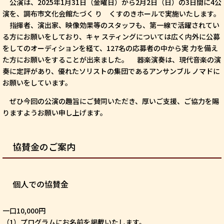
公演は、2025年1月31日（金曜日）から2月2日（日）の3日間に4公
演を、調布市文化会館たづく り くすのきホールで実施いたします。
指揮者、演出家、映像効果等のスタッフも、第一線で活躍されてい
る方にお願いをしており、キャ スティングについては広く内外に公募
をしてのオーディションを経て、127名の応募者の中から実 力を備え
た方にお願いをすることが出来ました。 器楽演奏は、現代音楽の演
奏に定評があり、優れたソリストの集団であるアンサンブル ノマドに
お願いをしています。
ぜひ今回の公演の趣旨にご賛同いただき、厚いご支援、ご協力を賜
りますようお願い申し上げます。
協賛金のご案内
個人での協賛金
一口10,000円
（1）プログラムにお名前を掲載いたします。