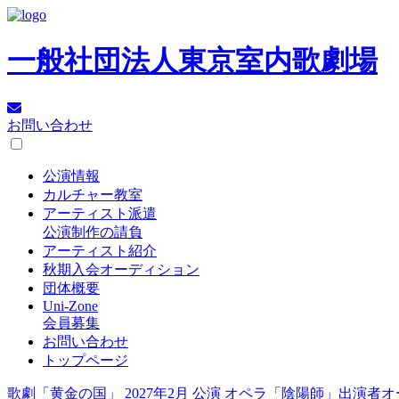
一般社団法人
東京室内歌劇場
お問い合わせ
公演情報
カルチャー教室
アーティスト派遣
公演制作の請負
アーティスト紹介
秋期入会オーディション
団体概要
Uni-Zone
会員募集
お問い合わせ
トップページ
歌劇「黄金の国」
2027年2月 公演
オペラ「陰陽師」出演者オ