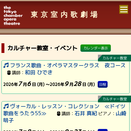
東京室内歌劇場
カルチャー教室・イベント
カレンダー表示
カルチャー教室
フランス歌曲・オペラマスタークラス 夜コース
和田 ひでき
講師：
7
6
9
28
2026年
月
日 (月) ～
2026年
月
日 (月)
日程
カルチャー教室
ヴォーカル・レッスン・コレクション ≪ドイツ
歌曲をうたう55≫
石井 真紀
山崎
講師：
ピアノ：
明子