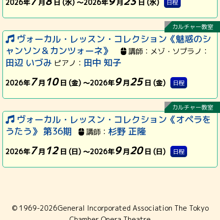
7
8
9
23
2026年
月
日 (水) ～
2026年
月
日 (水)
日程
カルチャー教室
ヴォーカル・レッスン・コレクション《魅惑のシ
ャンソン＆カンツォーネ》
講師：メゾ・ソプラノ：
田辺 いづみ
田中 知子
ピアノ：
7
10
9
25
2026年
月
日 (金) ～
2026年
月
日 (金)
日程
カルチャー教室
ヴォーカル・レッスン・コレクション《オペラを
うたう》
第36期
杉野 正隆
講師：
7
12
9
20
2026年
月
日 (日) ～
2026年
月
日 (日)
日程
© 1969-
2026General Incorporated Association The Tokyo
Chamber Opera Theatre