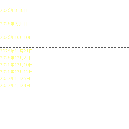
公演予定
2026年8月8日
久利生悦子 板倉修子 Duoコンサート ～ファビュ
ラス姉妹のゴージャス・バースデーパーティー～
2026年9月1日
Viva L'opera Lirica 愛と運命に彩られた名作オ
ペラの世界へ
2026年10月10日
渕上千里 頼田恵 デュオリサイタル vol.2 ~メモ
リアルイヤーの作曲家の作品を集めて～
2026年11月21日
上野毅テノールリサイタルvol.1
2026年12月2日
メンバーズコンサート（昼・夜公演）
2026年12月10日
パウル・ヒンデミットの世界
2026年12月12日
私の愛の日々
2027年1月23日
フランス歌曲の小径vol.2
2027年3月24日
アメリカン・ソングブック5