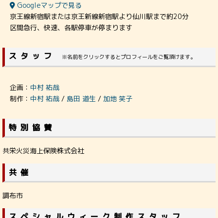
Googleマップで見る
京王線新宿駅または京王新線新宿駅より仙川駅まで約20分
区間急行、快速、各駅停車が停まります
スタッフ
※名前をクリックするとプロフィールをご覧頂けます。
企画：
中村 祐哉
制作：
中村 祐哉
/
島田 道生
/
加地 笑子
特別協賛
共栄火災海上保険株式会社
共催
調布市
スペシャルウィーク制作スタッフ