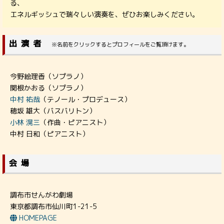
る、
エネルギッシュで瑞々しい演奏を、ぜひお楽しみください。
出演者
※名前をクリックするとプロフィールをご覧頂けます。
今野絵理香（ソプラノ）
関根かおる（ソプラノ）
中村 祐哉
（テノール・プロデュース）
穂坂 雄大（バスバリトン）
小林 滉三
（作曲・ピアニスト）
中村 日和（ピアニスト）
会場
調布市せんがわ劇場
東京都調布市仙川町1-21-5
HOMEPAGE