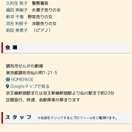
久利生 悦子
警察署長
福田 美樹子
お菓子売りの女
新井 千惠
野菜売りの女
河合 利枝子
洋服売りの女
前田 美恵子
（ピアノ）
会場
調布市せんがわ劇場
東京都調布市仙川町1-21-5
HOMEPAGE
Googleマップで見る
京王線新宿駅または京王新線新宿駅より仙川駅まで約20分
区間急行、快速、各駅停車が停まります
スタッフ
※名前をクリックするとプロフィールをご覧頂けます。