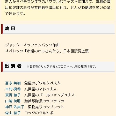
新人からベテランまでのパワフルなキャストに加えて、喜劇の演
出に定評のある今井伸昭を演出に迎え、せんがわ劇場を笑いの渦
で包みます。
演目
ジャック・オッフェンバック作曲
オペレッタ「市場のかみさんたち」日本語訳詞上演
出演者
※名前をクリックするとプロフィールをご覧頂けます。
富永 美樹
魚屋のポワルタペ夫人
木村 槙希
八百屋のマドゥ夫人
真野 綾子
八百屋のブールフォンデュ夫人
山崎 英明
鼓笛隊隊長のラフラフラ
神戸 佑実子
果物売りのシブレット
森山 綾子
コックのクルトポ