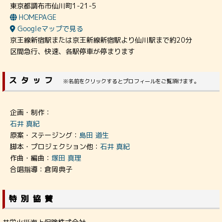
東京都調布市仙川町1-21-5
HOMEPAGE
Googleマップで見る
京王線新宿駅または京王新線新宿駅より仙川駅まで約20分
区間急行、快速、各駅停車が停まります
スタッフ
※名前をクリックするとプロフィールをご覧頂けます。
企画・制作：
石井 真紀
原案・ステージング：
島田 道生
脚本・プロジェクション他：
石井 真紀
作曲・編曲：
塚田 真理
合唱指導：倉岡典子
特別協賛