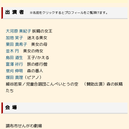
出演者
※名前をクリックするとプロフィールをご覧頂けます。
大河原 美紀子
妖精の女王
加地 笑子
迷える美女
栗田 真希子
美女の母
並木 円
美女の侍女
島田 道生
王子/かえる
富澤 祥行
旅の修行僧
草刈 伸明
森の番人
塚田 真理
（ピアノ）
細谷若菜／児童合唱団こんぺいとうの空 （賛助出演）森の妖精
たち
会場
調布市せんがわ劇場