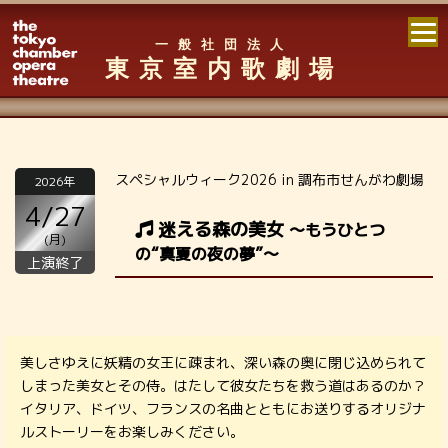
一般社団法人
東京室内歌劇場
スペシャルウィーク2026 in 調布市せんがわ劇場
2026年
4/27
迷える森の美女
～もうひとつ
(月)
の“真夏の夜の夢”～
上演終了
美しさゆえに妖精の女王に疎まれ、深い森の奥に閉じ込められて
しまった美女とその侍。はたして彼女たちを救う道はあるのか？
イタリア、ドイツ、フランスの名曲とともにお送りするオリジナ
ルストーリーをお楽しみください。