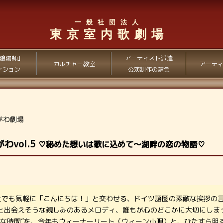
一般社団法人
東京室内歌劇場
陰陽師」
アーティスト派遣
カルチャー教室
アーテ
ィション
公演制作の請負
んがわ劇場
がわvol.5
♡秘めた想いは歌に込めて～湖畔の恋の物語♡
ぬ人同士でも気軽に「こんにちは！」と交わせる、ドイツ語圏の素敵な挨拶の
と出会えそうな親しみのあるメロディ、誰もが心のどこかに大切にしま
敵な時間”を、今年もウィーナーリート（ウィーン小唄）と、ひたすら明