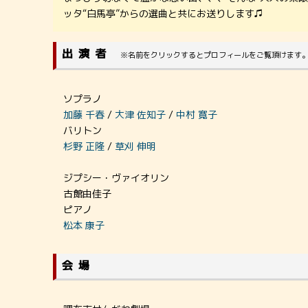
ッタ“白馬亭”からの選曲と共にお送りします♫
出演者
※名前をクリックするとプロフィールをご覧頂けます
ソプラノ
加藤 千春
/
大津 佐知子
/
中村 寛子
バリトン
杉野 正隆
/
草刈 伸明
ジプシー・ヴァイオリン
古館由佳子
ピアノ
松本 康子
会場