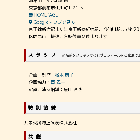
調布市せんがわ劇場
東京都調布市仙川町1-21-5
HOMEPAGE
Googleマップで見る
京王線新宿駅または京王新線新宿駅より仙川駅まで約20
区間急行、快速、各駅停車が停まります
スタッフ
※名前をクリックするとプロフィールをご覧頂け
企画・制作：
松本 康子
企画協力：
西 義一
訳詞、演技指導：黒田 晋也
特別協賛
共栄火災海上保険株式会社
共催