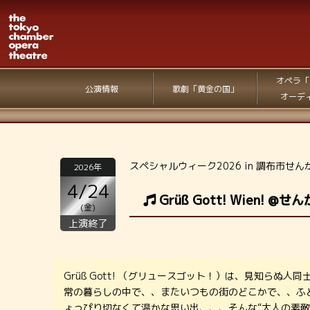
オペラ「
公演情報
歌劇「黄金の国」
オーデ
スペシャルウィーク2026 in 調布市せ
2026年
4/24
Grüß Gott! Wien! @せん
(金)
上演終了
Grüß Gott! （グリュースゴット！）は、見知ら
常の暮らしの中で、、またいつもの街のどこかで、、ふ
ょっぴり切なくて温かな思い出、、、そんな“大人の素