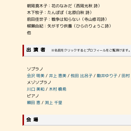
朝岡真木子：花のなみだ（西岡光秋 詩）
木下牧子：たんぽぽ（北原白秋 詩）
前田佳世子：戦争は知らない（寺山修司詩）
柳瀬由紀：矢がすり供養（ひらのりょうこ詩）
他
出演者
※名前をクリックするとプロフィールをご覧頂けます
ソプラノ
会沢 明美
/
井上 恵美
/
悦田 比呂子
/
駒井ゆり子
/
田村
メゾソプラノ
川口 美和
/
木村 槙希
ピアノ
頼田 恵
/
渕上 千里
会場