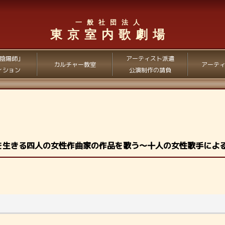
一般社団法人
東京室内歌劇場
陰陽師」
アーティスト派遣
カルチャー教室
アーテ
ィション
公演制作の請負
を生きる四人の女性作曲家の作品を歌う～十人の女性歌手によ