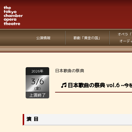
オペラ「
公演情報
歌劇「黄金の国」
オーデ
日本歌曲の祭典
2026年
3/6
日本歌曲の祭典 vol.6
~今
(金)
上演終了
演目