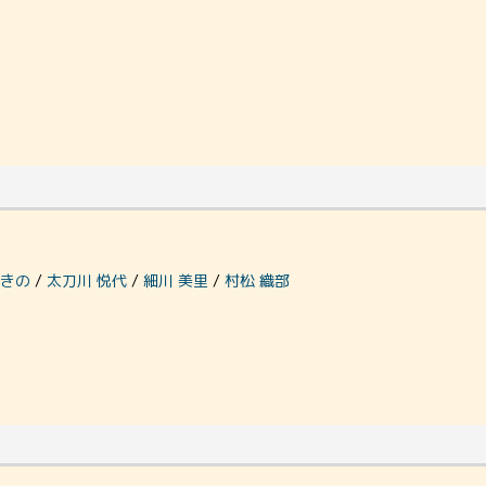
。
 きの
/
太刀川 悦代
/
細川 美里
/
村松 織部