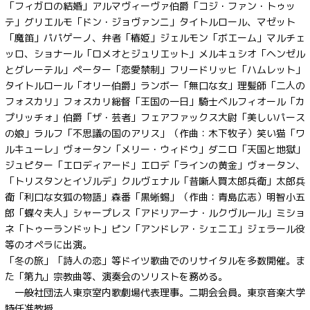
「フィガロの結婚」アルマヴィーヴァ伯爵「コジ・ファン・トゥッ
テ」グリエルモ「ドン・ジョヴァンニ」タイトルロール、マゼット
「魔笛」パパゲーノ、弁者「椿姫」ジェルモン「ボエーム」マルチェ
ッロ、ショナール「ロメオとジュリエット」メルキュシオ「ヘンゼル
とグレーテル」ペーター「恋愛禁制」フリードリッヒ「ハムレット」
タイトルロール「オリー伯爵」ランボー「無口な女」理髪師「二人の
フォスカリ」フォスカリ総督「王国の一日」騎士ベルフィオール「カ
プリッチォ」伯爵「ザ・芸者」フェアファックス大尉「美しいパース
の娘」ラルフ「不思議の国のアリス」（作曲：木下牧子）笑い猫「ワ
ルキューレ」ヴォータン「メリー・ウィドウ」ダニロ「天国と地獄」
ジュピター「エロディアード」エロデ「ラインの黄金」ヴォータン、
「トリスタンとイゾルデ」クルヴェナル「昔噺人買太郎兵衛」太郎兵
衛「利口な女狐の物語」森番「黒蜥蜴」（作曲：青島広志）明智小五
郎「蝶々夫人」シャープレス「アドリアーナ・ルクヴルール」ミショ
ネ「トゥーランドット」ピン「アンドレア・シェニエ」ジェラール役
等のオペラに出演。
「冬の旅」「詩人の恋」等ドイツ歌曲でのリサイタルを多数開催。ま
た「第九」宗教曲等、演奏会のソリストを務める。
一般社団法人東京室内歌劇場代表理事。二期会会員。東京音楽大学
特任准教授。